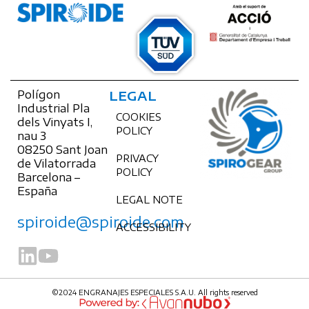
Polígon
LEGAL
Industrial Pla
COOKIES
dels Vinyats I,
POLICY
nau 3
08250 Sant Joan
PRIVACY
de Vilatorrada
POLICY
Barcelona –
España
LEGAL NOTE
spiroide@spiroide.com
ACCESSIBILITY
©2024 ENGRANAJES ESPECIALES S.A.U. All rights reserved